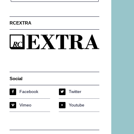
RCEXTRA
Social
Facebook
Twitter
f
w
Vimeo
Youtube
i
y