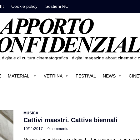
ht
Cookie policy
Sostieni RC
ta digitale di cultura cinematografica | digital magazine about cinematic c
E
MATERIALI
VETRINA
FESTIVAL
NEWS
CINE
MUSICA
Cattivi maestri. Cattive biennali
10/11/2017
·
0 comments
·
Musica. Ingentilisce i costumi. […] Fa pensare a un sacc