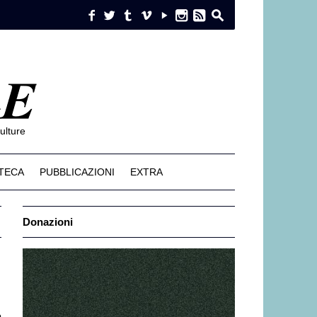
f
w
t
i
y
n
e
s
ulture
TECA
PUBBLICAZIONI
EXTRA
Donazioni
o