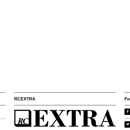
RCEXTRA
Fo
f
i