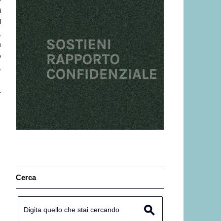
i
l
,
ù
o
,
Cerca
Search for:
s